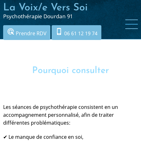
Aller
La Voix/e Vers Soi
au
Psychothérapie Dourdan 91
contenu
principal
ads_click
phone_iphone
Prendre RDV
06 61 12 19 74
Pourquoi consulter
Les séances de psychothérapie consistent en un
accompagnement personnalisé, afin de traiter
différentes problématiques:
✔ Le manque de confiance en soi,