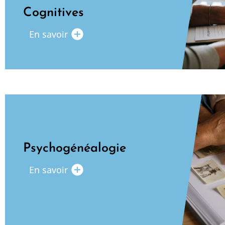
Cognitives
add_circle
En savoir
Psychogénéalogie
add_circle
En savoir