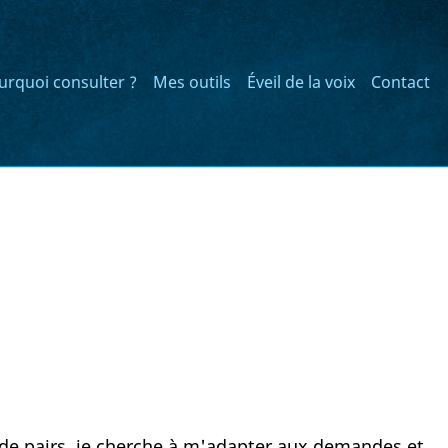
urquoi consulter ?
Mes outils
Éveil de la voix
Contact
 de pairs, je cherche à m'adapter aux demandes et