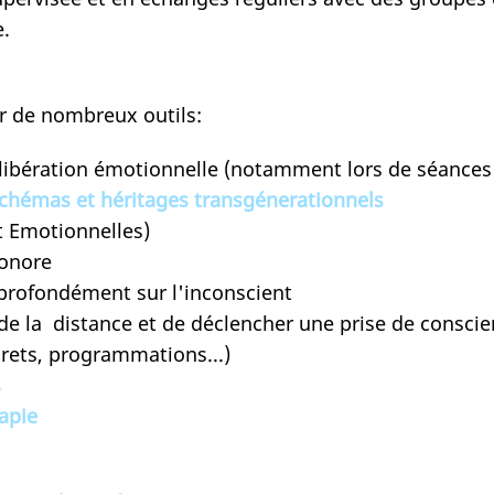
e.
r de nombreux outils:
a libération émotionnelle (notamment lors de séan
schémas et héritages transgénerationnels
et Emotionnelles)
on sonore
us profondément sur l'inconscient
de la distance et de déclencher une prise de cons
concrets, programmations...)
s
rapie