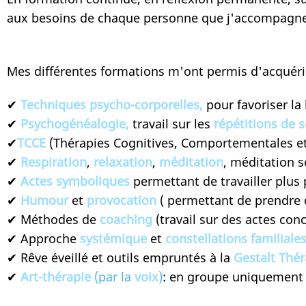
aux besoins de chaque personne que j'accompagn
Mes différentes formations m'ont permis d'acquéri
✔
Techniques psycho-corporelles,
pour favoriser l
✔
Psychogénéalogie,
travail sur les
répétitions de 
✔
TCCE
(Thérapies Cognitives, Comportementales 
✔
Respiration
,
relaxation
,
méditation
, méditati
✔
Actes symboliques
permettant de travailler pl
✔
Humour
et
provocation
( permettant de prendre 
✔ Méthodes de
coaching
(travail sur des actes 
✔ Approche
systémique
et
constellations familiale
✔ Rêve éveillé et outils empruntés à la
Gestalt Thé
✔
Art-thérapie
(par la
voix
)
: en groupe uniquement