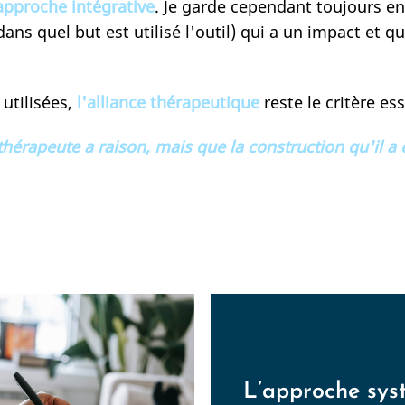
approche intégrative
. Je garde cependant toujours en 
s quel but est utilisé l'outil) qui a un impact et 
utilisées,
l'alliance thérapeutique
reste le critère es
thérapeute a raison, mais que la construction qu'il 
L’approche sy